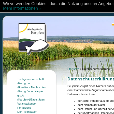
Wir verwenden Cookies - durch die Nutzung unserer Angebote
Mehr Informationen »
Startseite
>
Datenschutzerklärung
Datenschutzerklärun
Teichgenossenschaft
Aischgrund
Bei jedem Zugriff eines Nutzers auf 
Aktuelles - Nachrichten
einer Datei werden Zugriffsdaten über
Aischgründer Karpfen
Datensatz besteht aus:
g.g.A.
(Karpfen-)Gaststätten
der Seite, von der aus die Da
Veranstaltungen
dem Namen der Datei
Fortbildung
dem Datum und Uhrzeit der 
Der Fischbauer
der übertragenen Datenmen