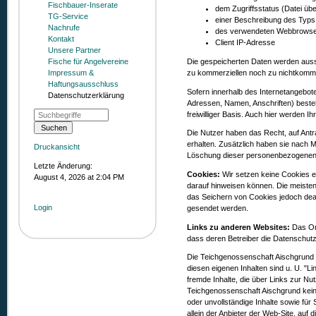
Fischbauer-Inserate
dem Zugriffsstatus (Datei übe
TG-Service
einer Beschreibung des Typs
Nachrufe
des verwendeten Webbrows
Kontakt
Client IP-Adresse
Unsere Partner
Die gespeicherten Daten werden aussc
Fische für Angelvereine
zu kommerziellen noch zu nichtkommerz
Impressum &
Haftungsausschluss
Sofern innerhalb des Internetangebote
Datenschutzerklärung
Adressen, Namen, Anschriften) besteh
freiwilliger Basis. Auch hier werden I
Die Nutzer haben das Recht, auf Ant
erhalten. Zusätzlich haben sie nach
Druckansicht
Löschung dieser personenbezogenen
Letzte Änderung:
Cookies:
Wir setzen keine Cookies e
August 4, 2026 at 2:04 PM
darauf hinweisen können. Die meisten
das Seichern von Cookies jedoch deakt
Login
gesendet werden.
Links zu anderen Websites:
Das On
dass deren Betreiber die Datenschut
Die Teichgenossenschaft Aischgrund is
diesen eigenen Inhalten sind u. U. "L
fremde Inhalte, die über Links zur N
Teichgenossenschaft Aischgrund keine 
oder unvollständige Inhalte sowie für
allein der Anbieter der Web-Site, auf