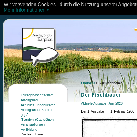
Wir verwenden Cookies - durch die Nutzung unserer Angebote
Mehr Informationen »
Startseite
>
Der Fischbauer
Der Fischbauer
Teichgenossenschaft
Aischgrund
Aktuelle Ausgabe: Juni 2026
Aktuelles - Nachrichten
Aischgründer Karpfen
Der 1. Ausgabe 1. Februar 1950
g.g.A.
(Karpfen-)Gaststätten
Veranstaltungen
Fortbildung
Der Fischbauer